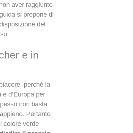
r non aver raggiunto
 guida si propone di
a disposizione del
rso.
cher e in
piacere, perché la
a e d’Europa per
spesso non basta
o appieno. Pertanto
il colore verde