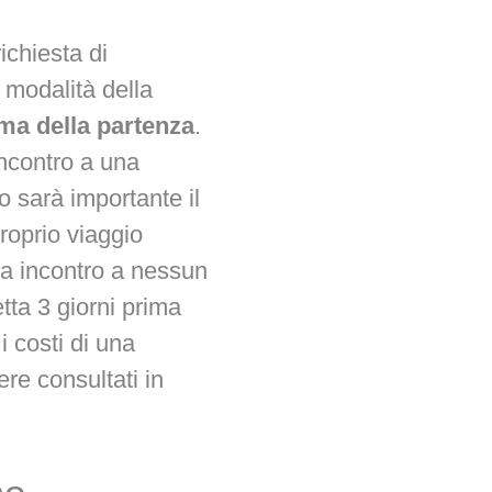
richiesta di
 modalità della
ima della partenza
.
incontro a una
o sarà importante il
proprio viaggio
va incontro a nessun
tta 3 giorni prima
i i costi di una
re consultati in