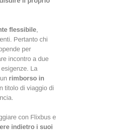
disdire il proprio
te flessibile
,
enti. Pertanto chi
ropende per
are incontro a due
e esigenze. La
e un
rimborso in
titolo di viaggio di
uncia.
aggiare con Flixbus e
ere indietro i suoi