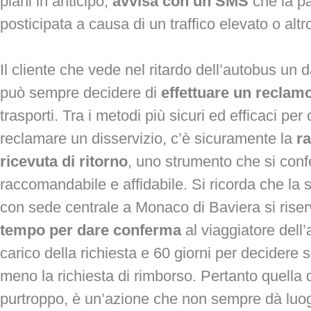
piani in anticipo,
avvisa con un SMS
che la p
posticipata a causa di un traffico elevato o altro
Il cliente che vede nel ritardo dell’autobus u
può sempre decidere di
effettuare un reclam
trasporti. Tra i metodi più sicuri ed efficaci per
reclamare un disservizio, c’è sicuramente la
r
ricevuta di ritorno
, uno strumento che si co
raccomandabile e affidabile. Si ricorda che la s
con sede centrale a Monaco di Baviera si rise
tempo per dare conferma
al viaggiatore dell
carico della richiesta e 60 giorni per decidere 
meno la richiesta di rimborso. Pertanto quella 
purtroppo, è un’azione che non sempre dà luog