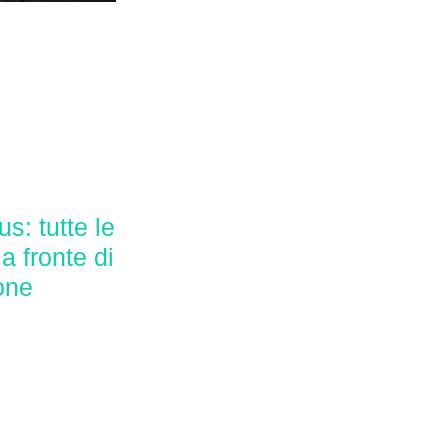
s: tutte le
 a fronte di
one