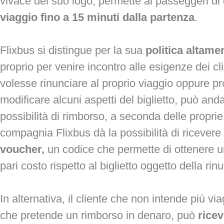
vivace del suo logo, permette ai passeggeri di
viaggio fino a 15 minuti dalla partenza
.
Flixbus si distingue per la sua
politica altamen
proprio per venire incontro alle esigenze dei cli
volesse rinunciare al proprio viaggio oppure p
modificare alcuni aspetti del biglietto, può and
possibilità di rimborso, a seconda delle propri
compagnia Flixbus dà la possibilità di ricever
voucher,
un codice che permette di ottenere un 
pari costo rispetto al biglietto oggetto della rin
In alternativa, il cliente che non intende più vi
che pretende un rimborso in denaro, può
ricev