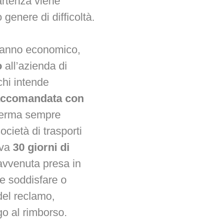
artenza viene
 genere di difficoltà.
n danno economico,
o
all’azienda di
 chi intende
accomandata con
nferma sempre
ocietà di trasporti
rva
30 giorni di
’avvenuta presa in
se soddisfare o
del reclamo,
o al rimborso.