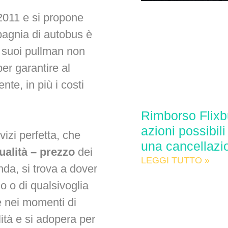
 2011 e si propone
pagnia di autobus è
i suoi pullman non
er garantire al
te, in più i costi
Rimborso Flixbu
azioni possibili
vizi perfetta, che
una cancellazi
ualità – prezzo
dei
LEGGI TUTTO »
da, si trova a dover
do o di qualsivoglia
e nei momenti di
lità e si adopera per